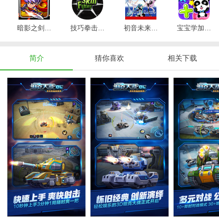
暗影之剑怪物猎人v1.8.0
技巧拳击手v1.1
初音未来ABS格斗v3.0
宝宝学加法2v8.9.10.00
简介
猜你喜欢
相关下载