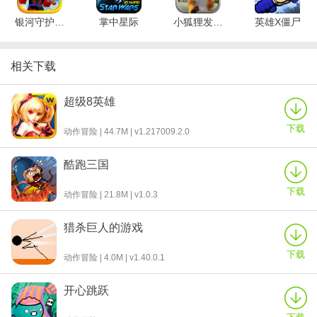
666!
银河守护者生存游戏
掌中星际
小狐狸发明记之叮咚快跑
英雄X僵尸
【5V5竞技】
轻松上手的坦克射击遇上经典的MOBA对战，5V5、1V1,团队战、基
相关下载
地推塔战、资源争夺战,天梯赛全服登顶...超多对战模式，30+经典地
图，你想要的都能满足!智能匹配，公平对战，凭实力定胜负!
超级8英雄
【百种坦克千种技能】
上百种坦克，4大兵种分工，免费收集使用，团队协同作战，策略配
下载
动作冒险 | 44.7M | v1.217009.2.0
合激情开搞。科幻、卡通、军事，丰富坦克皮肤，总有一款你喜欢!
创新坦克技能，超百种搭配，实力秀操作!
酷跑三国
【娱乐休闲轻松玩】
除了经典竞技，更有丰富娱乐休闲玩法，让你马上获得大快感!巨型
下载
动作冒险 | 21.8M | v1.0.3
BOSS战，组队轻松刷BOSS，百变机关、特色BOSS，别样的机战
体验，乐趣无穷，永不疲倦!10人大乱斗，怎样打，都随你，放松发
猎杀巨人的游戏
泄，一个人HOLD住全场!
下载
动作冒险 | 4.0M | v1.40.0.1
【爽快坦克射击】
快节奏坦克射击，超爽射击手感，震撼战斗特效!超强打击判定，真
开心跳跃
实部位损伤!
【坦克大战经典重现】