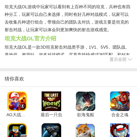
坦克大战OL游戏中玩家可以看到有上百种不同的坦克，兵种也有四
种分工，玩家可以自己来选择，同时有好几种对战模式，玩家可以
去收集兵种进行组合，带领自己的团队去对抗，游戏主要是坦克的
射击对战，让玩家可以体会到更加爽快的射击游戏感觉。
坦克大战OL官方介绍
坦克大战OL是一款3D坦克射击对战类手游，1V1、5V5、团队战、
基地战、资源站，超多对战模式，尽享竞技快感!实时匹配，和好友
显示全部
组队登顶天梯赛。
坦克大战OL游戏介绍
猜你喜欢
快和朋友一起坦克开团，加入战斗!《坦克大战》是一款5V5坦克对
战手游，你可以体验到坦克射击的全新玩法!10秒钟上手，5分钟1
局，随时随地都可以爽一把!!BOSS战、大乱斗，娱乐休闲，乐趣亦
无穷!现在进入游戏，激情团战，随时开启!
坦克大战OL游戏特色
AG大战虫虫军
最后一只虫
欲海鬼船
合金之魂
【创新坦克对战】
3D演绎全新坦克风格，在各种想不到的地方开坦克玩对战。创新坦
克职业分工和专属技能，团队策略搭配，强势阵容，默契配合极限