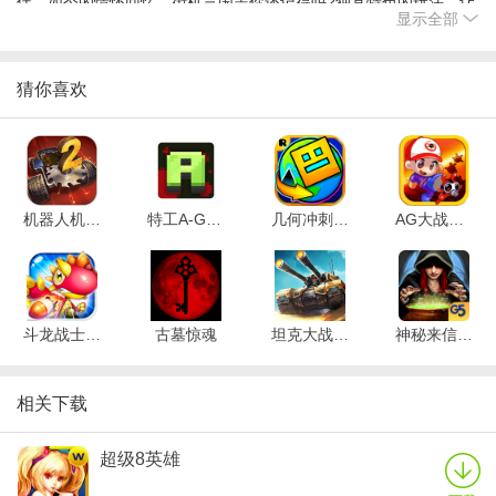
伴，如今的情怀回忆，街机三国志你还记得吗?独具特色的玩法，让
显示全部
你体验不一样的街机三国志!刺激上瘾的横向跑酷游戏，还不来挑战
吗?无需联网，轻轻松松，随时随地，想玩就玩!操作简单，上手轻
松，画面精美，紧张刺激!
猜你喜欢
比传统横向跑酷游戏更创新的玩法，点击左侧屏幕上下移动英雄，
碰撞或击打曹兵以获取关卡分数
酷跑三国游戏特色
英雄的培养强化、每日任务、连续登陆奖励、限时活动等要素，根
机器人机甲战争2
特工A-Gents
几何冲刺世界
AG大战虫虫军
本停不下来!
每一个英雄都有自己独特的攻击方式，并且还有一招强力变身技能!
加入酷跑三国的世界，不断强化自己的英雄，成为三国时期最强的
跑酷高手!
斗龙战士3之终极决战
古墓惊魂
坦克大战OL
神秘来信神秘的藏匿
18个故事关卡+10个挑战塔，看似数目不多但是内容绝对满点，而且
还有漫画故事哦!
手指滑动即可操纵人物华丽的动作，同时还有丰富多彩的道具可以
相关下载
使用，滑翔翼、追云履、聚宝盆等将帮助你挑战新的记录。
酷跑三国更新日志
超级8英雄
新增：增加了微信，qq的分享获得免费金币的功能