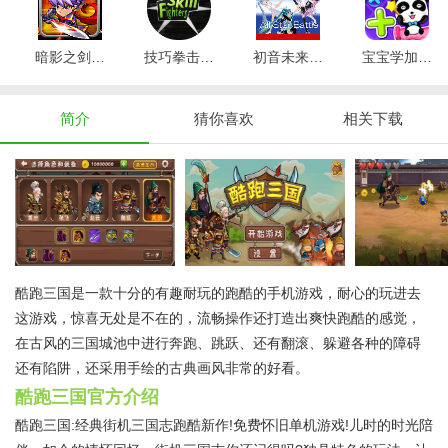
暗影之剑怪物猎人v1.8.0
技巧拳击手v1.1
初音未来ABS格斗v3.0
宝宝学加法2v8.9.10.00
简介
猜你喜欢
相关下载
酷跑三国是一款十分的有趣耐玩的跑酷的手机游戏，耐心的玩进去
这游戏，惊喜无处是不在的，流畅操作还打造出爽快跑酷的感觉，
在古风的三国城池中进行奔跑、跳跃、还有翻滚、躲避各种的障碍
还有陷阱，还采用手绘的古典画风非常的好看。
酷跑三国官方介绍
酷跑三国:经典街机三国志跑酷新作!免费怀旧单机游戏!儿时的时光陪