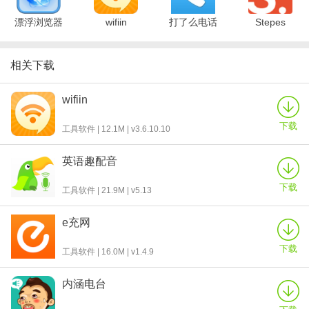
让我们投个票吧。
【师生聊天室】
漂浮浏览器
wifiin
打了么电话
Stepes
忘加同学微信群了，进聊天室来看看吧。开班自动建群，男神老
师、助教姐姐和机智的小伙伴们都在里面。
相关下载
【学习计划助手】
单词没背作业没完成系统自动提醒，专治处女座。
wifiin
新东方雅思更新日志
下载
工具软件 | 12.1M | v3.6.10.10
1.云课堂新增片头并对播放器优化。
2.学路和入学测试分享页全新适配PC端。
英语趣配音
3.修改bugs，提升稳定性。
下载
工具软件 | 21.9M | v5.13
e充网
下载
工具软件 | 16.0M | v1.4.9
内涵电台