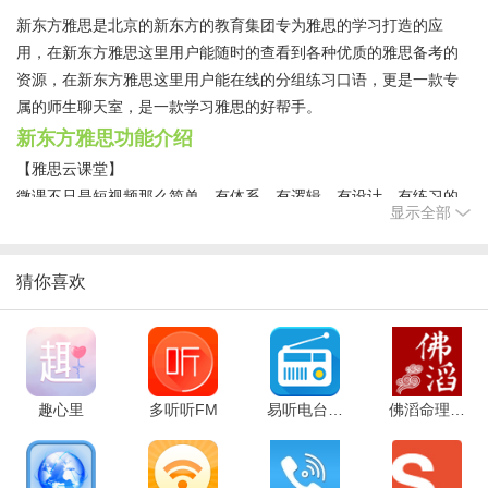
新东方雅思是北京的新东方的教育集团专为雅思的学习打造的应
用，在新东方雅思这里用户能随时的查看到各种优质的雅思备考的
资源，在新东方雅思这里用户能在线的分组练习口语，更是一款专
属的师生聊天室，是一款学习雅思的好帮手。
新东方雅思功能介绍
【雅思云课堂】
微课不只是短视频那么简单。有体系、有逻辑、有设计、有练习的
显示全部
课程才是好课程。形式上微内容上精学习效果妙，雅思云课堂帮你
真正利用好碎片时间。
【雅思资料精选】
猜你喜欢
这是一个信息过剩而注意力匮乏的时代，铺天盖地的学习资料只会
浪费你的时间，加剧你的焦虑。让专业的老师挖掘出最权威有效的
备考资源，提高效率，拒绝浪费。
【互动课堂】
趣心里
多听听FM
易听电台收音机
佛滔命理大师
AlphaGo都四胜棋王了，新东方的课堂怎么会原地踏步，课堂同步
阅读带你练练练，随机分组陪你口语说说说，限时答题领你比比
比，有胆量挑战一下么，对了还有投票功能哦，今天午餐吃什么，